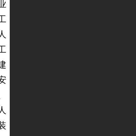
业
工
人
工
建
安
、
人
装